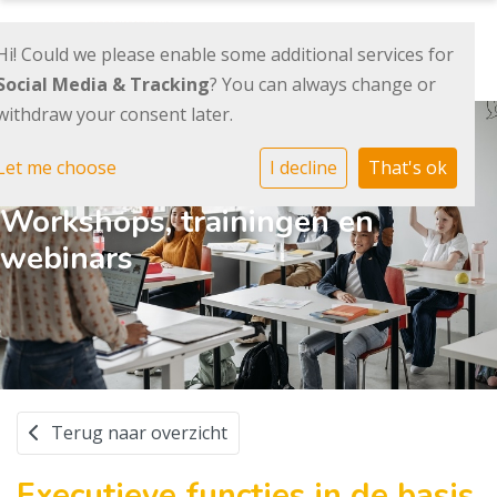
Hi! Could we please enable some additional services for
Social Media & Tracking
? You can always change or
withdraw your consent later.
Let me choose
I decline
That's ok
Workshops, trainingen en
webinars
Terug naar overzicht
Executieve functies in de basis