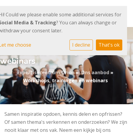
Hi! Could we please enable some additional services for
Social Media & Tracking
? You can always change or
withdraw your consent later.
Let me choose
I decline
That's ok
Workshops, trainingen en
webinars
Expertisecentrum Orion
»
Ons aanbod
»
Workshops, trainingen en webinars
Samen inspiratie opdoen, kennis delen en opfrissen?
Of samen thema's verkennen en onderzoeken? We zijn
nooit klaar met ons vak. Neem een kijkje bij ons