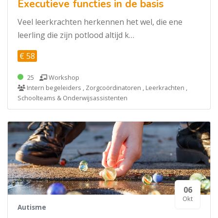
Executieve functies in de basis
Veel leerkrachten herkennen het wel, die ene
leerling die zijn potlood altijd k…
€ 58
25
Workshop
Intern begeleiders , Zorgcoördinatoren , Leerkrachten ,
Schoolteams & Onderwijsassistenten
06
Okt
Autisme