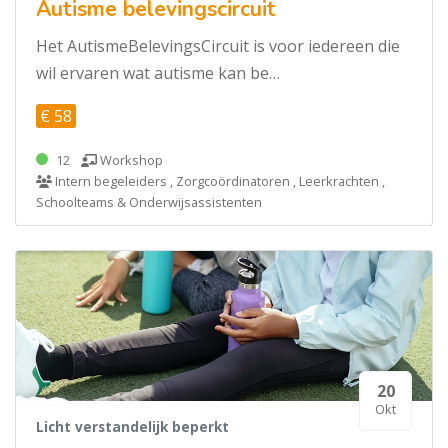
Autisme belevingscircuit
Het AutismeBelevingsCircuit is voor iedereen die
wil ervaren wat autisme kan be…
€ 58
12
Workshop
Intern begeleiders , Zorgcoördinatoren , Leerkrachten ,
Schoolteams & Onderwijsassistenten
20
Okt
Licht verstandelijk beperkt