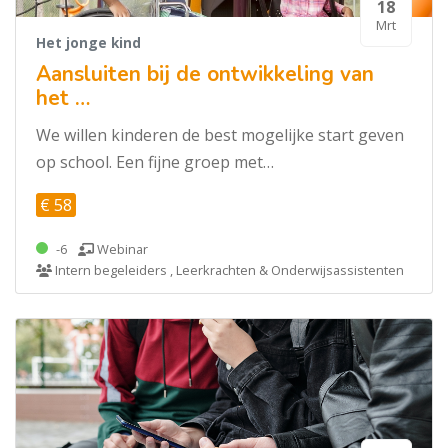
18
Mrt
Het jonge kind
Aansluiten bij de ontwikkeling van
het …
We willen kinderen de best mogelijke start geven
op school. Een fijne groep met…
€ 58
-6
Webinar
Intern begeleiders , Leerkrachten & Onderwijsassistenten