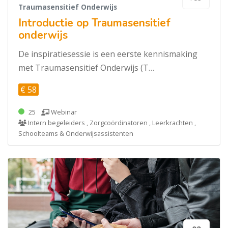
Traumasensitief Onderwijs
Introductie op Traumasensitief
onderwijs
De inspiratiesessie is een eerste kennismaking
met Traumasensitief Onderwijs (T…
€ 58
25
Webinar
Intern begeleiders , Zorgcoördinatoren , Leerkrachten ,
Schoolteams & Onderwijsassistenten