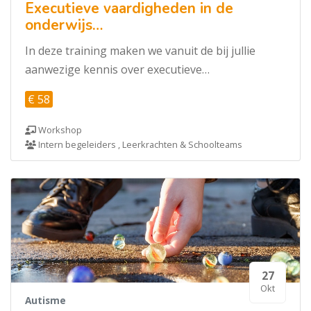
Executieve vaardigheden in de
onderwijs…
In deze training maken we vanuit de bij jullie
aanwezige kennis over executieve…
€ 58
Workshop
Intern begeleiders , Leerkrachten & Schoolteams
27
Okt
Autisme