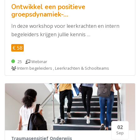
Ontwikkel een positieve
groepsdynamiek-…
In deze workshop voor leerkrachten en intern
begeleiders krijgen jullie kennis …
€ 58
25
Webinar
Intern begeleiders , Leerkrachten & Schoolteams
02
Sep
Traumasensitief Onderwijs