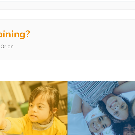
aining?
 Orion