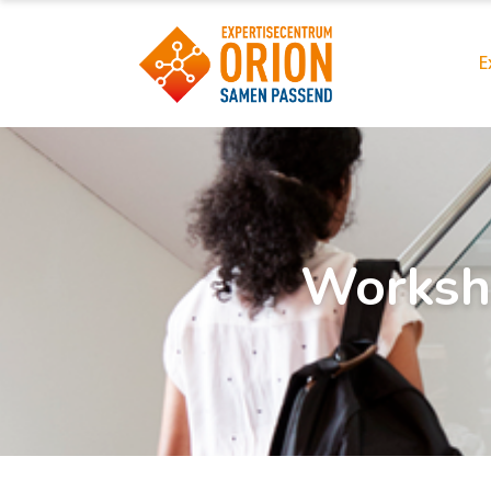
E
Worksho