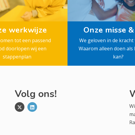
e werkwijze
Onze misse & 
komen tot een passend
We geloven in de kracht 
d doorlopen wij een
Waarom alleen doen als
stappenplan
kan?
Volg ons!
W
Wi
ma
Ra