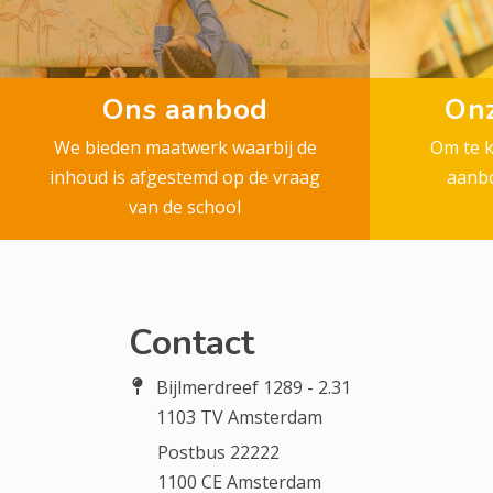
Ons aanbod
Onz
We bieden maatwerk waarbij de
Om te 
inhoud is afgestemd op de vraag
aanbo
van de school
Contact
Bijlmerdreef 1289 - 2.31
1103 TV Amsterdam
Postbus 22222
1100 CE Amsterdam