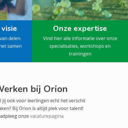
visie
Onze expertise
van delen.
Vind hier alle informatie over onze
 het samen
specialisaties, workshops en
trainingen
erken bij Orion
l jij ook voor leerlingen echt het verschil
ken? Bij Orion is altijd plek voor talent!
adpleeg onze
vacaturepagina
.