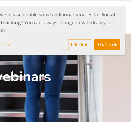
 we please enable some additional services for
Social
bod
Over Stichting Orion
Contact
 Tracking
? You can always change or withdraw your
ater.
hoose
I decline
That's ok
webinars