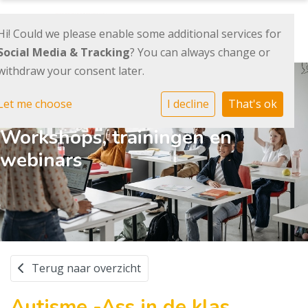
Hi! Could we please enable some additional services for
Social Media & Tracking
? You can always change or
withdraw your consent later.
Let me choose
I decline
That's ok
Workshops, trainingen en
webinars
Terug naar overzicht
Autisme -Ass in de klas