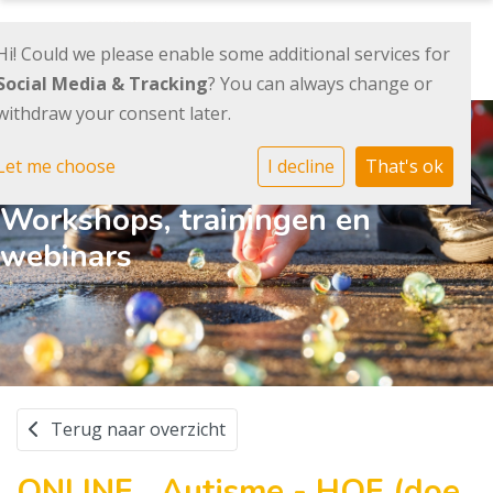
Hi! Could we please enable some additional services for
Social Media & Tracking
? You can always change or
withdraw your consent later.
Let me choose
I decline
That's ok
Workshops, trainingen en
webinars
Terug naar overzicht
ONLINE _Autisme - HOE (doe